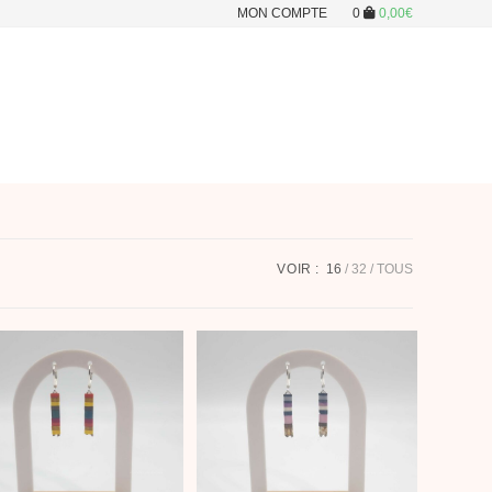
MON COMPTE
0
0,00
€
VOIR :
16
32
TOUS