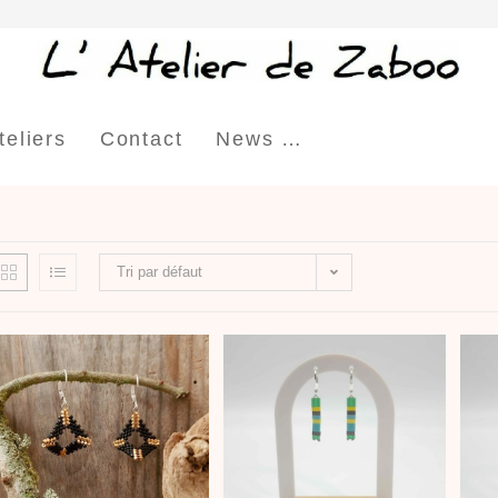
teliers
Contact
News …
Tri par défaut