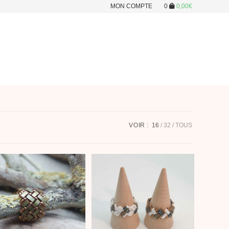
MON COMPTE
0
0,00
€
VOIR :
16
32
TOUS