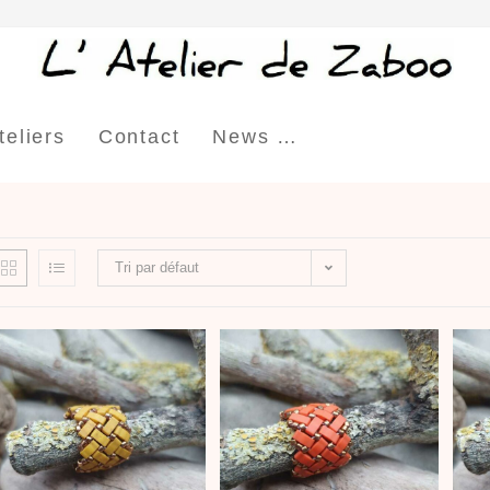
teliers
Contact
News …
Tri par défaut