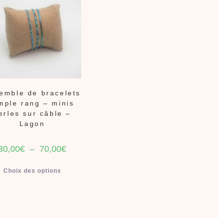
emble de bracelets
mple rang – minis
erles sur câble –
Lagon
30,00
€
–
70,00
€
Choix des options