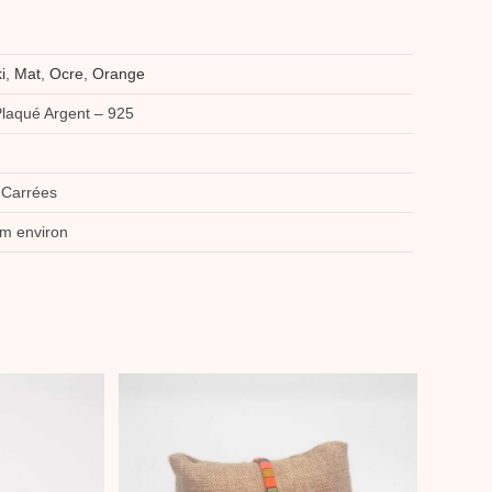
i
,
Mat
,
Ocre
,
Orange
Plaqué Argent – 925
 Carrées
cm environ