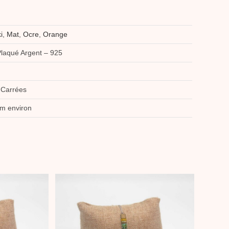
i
,
Mat
,
Ocre
,
Orange
Plaqué Argent – 925
 Carrées
cm environ