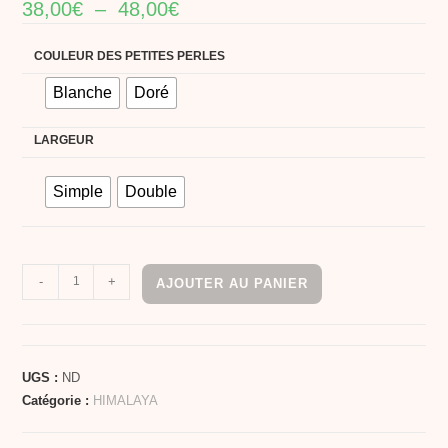
38,00
€
–
48,00
€
COULEUR DES PETITES PERLES
Blanche
Doré
LARGEUR
Simple
Double
-
+
AJOUTER AU PANIER
UGS :
ND
Catégorie :
HIMALAYA