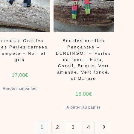
oucles d’Oreilles
Boucles oreilles
ces Perles carrées
Pendantes –
Tempête – Noir et
BERLINGOT – Perles
gris
carrées – Ecru,
Corail, Brique, Vert
amande, Vert foncé,
17,00
€
et Marbré
Ajouter au panier
15,00
€
Ajouter au panier
1
2
3
4