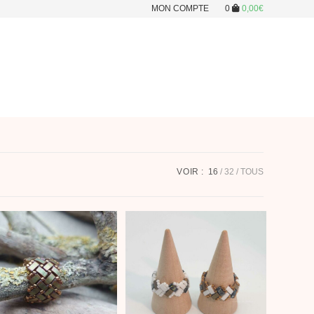
MON COMPTE
0
0,00
€
VOIR :
16
32
TOUS