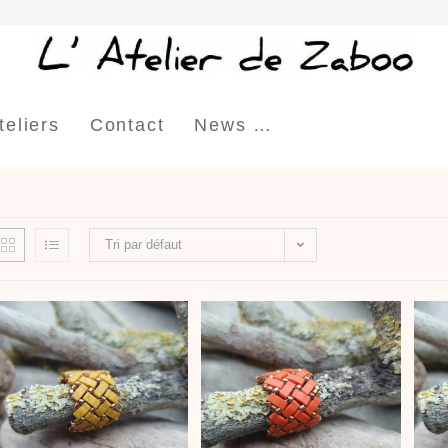
teliers
Contact
News …
Tri par défaut