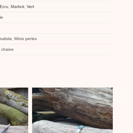
Ecru
,
Marbré
,
Vert
le
maliste, Minis perles
 chaine