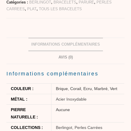
Catégories :
BERLINGOT
,
BRACELETS
,
PARURE
,
PERLES
CARREES
,
PLAT
,
TOUS LES BRACELETS
INFORMATIONS COMPLÉMENTAIRES
AVIS (0)
Informations complémentaires
COULEUR :
Brique
,
Corail
,
Ecru
,
Marbré
,
Vert
MÉTAL :
Acier Inoxydable
PIERRE
Aucune
NATURELLE :
COLLECTIONS :
Berlingot, Perles Carrées